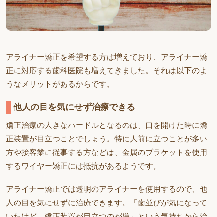
アライナー矯正を希望する方は増えており、アライナー矯
正に対応する歯科医院も増えてきました。それは以下のよ
うなメリットがあるからです。
他人の目を気にせず治療できる
矯正治療の大きなハードルとなるのは、口を開けた時に矯
正装置が目立つことでしょう。特に人前に立つことが多い
方や接客業に従事する方などは、金属のブラケットを使用
するワイヤー矯正には抵抗があるようです。
アライナー矯正では透明のアライナーを使用するので、他
人の目を気にせずに治療できます。「歯並びが気になって
いたけど、矯正装置が目立つのが嫌」という気持ちから治