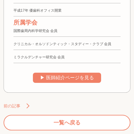
平成17年 優歯科オフィス開業
所属学会
国際歯周内科学研究会 会員
クリニカル・オルソドンティック・スタディー・クラブ 会員
ミラクルデンチャー研究会 会員
▶︎ 医師紹介ページを見る
前の記事
一覧へ戻る