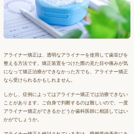
アライナー矯正は、透明なアライナーを使用して歯並びを
整える方法です。矯正装置をつけた際の見た目や痛みが気
になって矯正治療ができなかった方でも、アライナー矯正
なら受けられるかもしれません。
しかし、症例によってはアライナー矯正では治療できない
ことがあります。ご自身で判断するのは難しいので、一度
アライナー矯正ができるかどうか歯科医師に相談してはい
かがでしょうか。
アライナー矯正を検討されている方は、愛媛県伊予市にあ