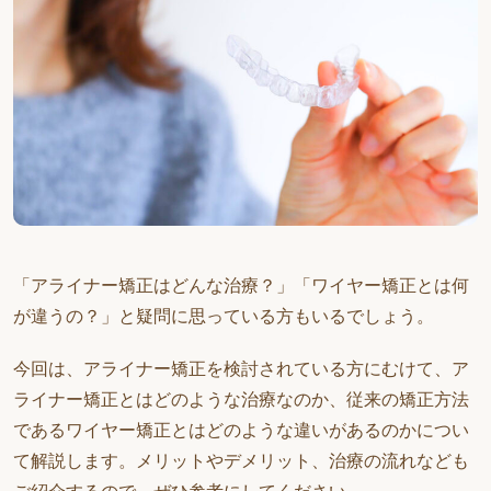
「アライナー矯正はどんな治療？」「ワイヤー矯正とは何
が違うの？」と疑問に思っている方もいるでしょう。
今回は、アライナー矯正を検討されている方にむけて、ア
ライナー矯正とはどのような治療なのか、従来の矯正方法
であるワイヤー矯正とはどのような違いがあるのかについ
て解説します。メリットやデメリット、治療の流れなども