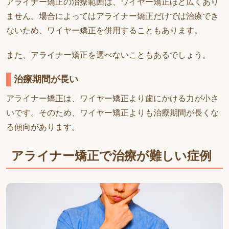
アライナー矯正の治療範囲は、ワイヤー矯正ほど広くあり
ません。場合によってはアライナー矯正だけでは治療でき
ないため、ワイヤー矯正を併用することもあります。
また、アライナー矯正を選べないこともあるでしょう。
治療期間が長い
アライナー矯正は、ワイヤー矯正より歯にかける力が小さ
いです。そのため、ワイヤー矯正よりも治療期間が長くな
る傾向があります。
アライナー矯正で治療が難しい症例