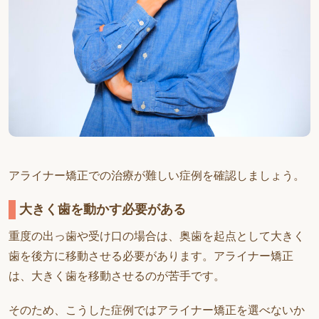
アライナー矯正での治療が難しい症例を確認しましょう。
大きく歯を動かす必要がある
重度の出っ歯や受け口の場合は、奥歯を起点として大きく
歯を後方に移動させる必要があります。アライナー矯正
は、大きく歯を移動させるのが苦手です。
そのため、こうした症例ではアライナー矯正を選べないか