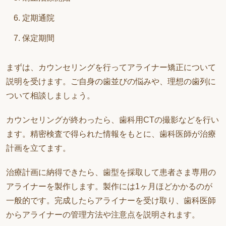
定期通院
保定期間
まずは、カウンセリングを行ってアライナー矯正について
説明を受けます。ご自身の歯並びの悩みや、理想の歯列に
ついて相談しましょう。
カウンセリングが終わったら、歯科用CTの撮影などを行い
ます。精密検査で得られた情報をもとに、歯科医師が治療
計画を立てます。
治療計画に納得できたら、歯型を採取して患者さま専用の
アライナーを製作します。製作には1ヶ月ほどかかるのが
一般的です。完成したらアライナーを受け取り、歯科医師
からアライナーの管理方法や注意点を説明されます。