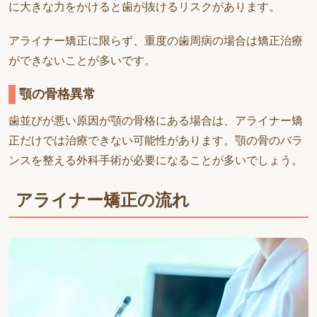
に大きな力をかけると歯が抜けるリスクがあります。
アライナー矯正に限らず、重度の歯周病の場合は矯正治療
ができないことが多いです。
顎の骨格異常
歯並びが悪い原因が顎の骨格にある場合は、アライナー矯
正だけでは治療できない可能性があります。顎の骨のバラ
ンスを整える外科手術が必要になることが多いでしょう。
アライナー矯正の流れ