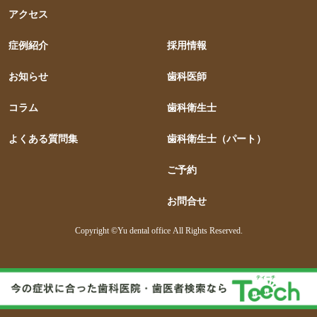
アクセス
症例紹介
採用情報
お知らせ
歯科医師
コラム
歯科衛生士
よくある質問集
歯科衛生士（パート）
ご予約
お問合せ
Copyright ©Yu dental office All Rights Reserved.