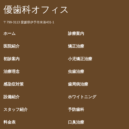
優歯科オフィス
〒799-3113 愛媛県伊予市米湊431-1
ホーム
診療案内
医院紹介
矯正治療
初診案内
小児矯正治療
治療理念
虫歯治療
感染症対策
歯周病治療
設備紹介
ホワイトニング
スタッフ紹介
予防歯科
料金表
口臭治療