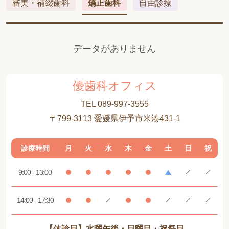
審美・補綴歯科
矯正歯科
自由診療
データがありません
優歯科オフィス
TEL 089-997-3555
〒799-3113 愛媛県伊予市米湊431-1
診療時間
月
火
水
木
金
土
日
祝
9:00 - 13:00
14:00 - 17:30
【休診日】水曜午後・日曜日・祝祭日