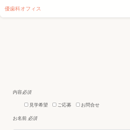
優歯科オフィス
内容
必須
見学希望
ご応募
お問合せ
お名前
必須